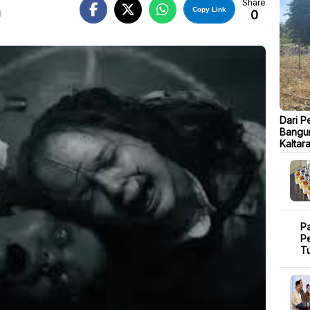
Share
Copy Link
0
B
Dari P
Bangu
Kaltar
P
Pe
T