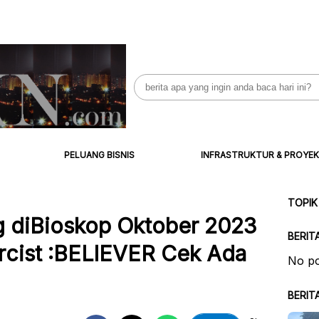
Search
for:
PELUANG BISNIS
INFRASTRUKTUR & PROYEK
TOPIK
g diBioskop Oktober 2023
BERIT
rcist :BELIEVER Cek Ada
No po
BERIT