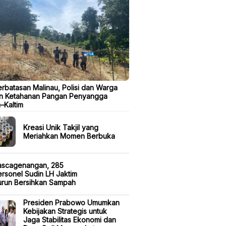
erbatasan Malinau, Polisi dan Warga
n Ketahanan Pangan Penyangga
a–Kaltim
Kreasi Unik Takjil yang
Meriahkan Momen Berbuka
ascagenangan, 285
rsonel Sudin LH Jaktim
urun Bersihkan Sampah
Presiden Prabowo Umumkan
Kebijakan Strategis untuk
Jaga Stabilitas Ekonomi dan