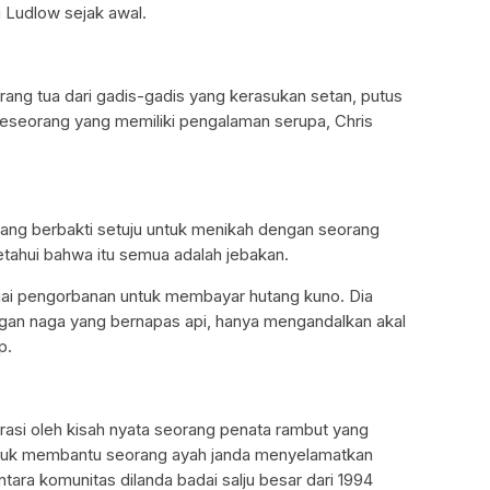
i Ludlow sejak awal.
Orang tua dari gadis-gadis yang kerasukan setan, putus
seseorang yang memiliki pengalaman serupa, Chris
yang berbakti setuju untuk menikah dengan seorang
tahui bahwa itu semua adalah jebakan.
gai pengorbanan untuk membayar hutang kuno. Dia
gan naga yang bernapas api, hanya mengandalkan akal
p.
irasi oleh kisah nyata seorang penata rambut yang
tuk membantu seorang ayah janda menyelamatkan
ntara komunitas dilanda badai salju besar dari 1994