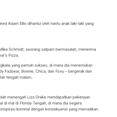
d Adam Ellis dihantui oleh hantu anak laki-laki yang
’s Mike Schmidt, seorang satpam bermasalah, menerima
ar’s Pizza.
ngkalai yang pernah sukses, di mana dia menemukan
y Fazbear, Bonnie, Chica, dan Foxy – bergerak dan
elah tengah malam.
ekolah menengah Liza Drake mendapatkan pekerjaan
 di mal di Florida Tengah, di mana dia segera
onspirasi kriminal dengan konsekuensi yang mematikan.