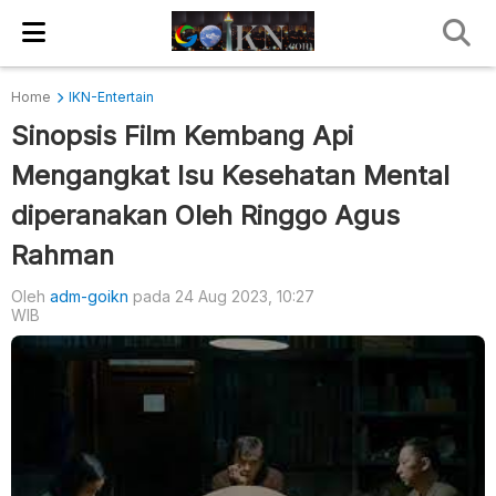
Home
IKN-Entertain
Sinopsis Film Kembang Api
Mengangkat Isu Kesehatan Mental
diperanakan Oleh Ringgo Agus
Rahman
Oleh
adm-goikn
pada 24 Aug 2023, 10:27
WIB