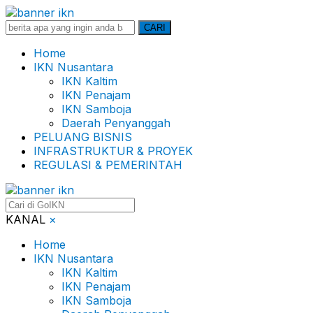
Search
CARI
for:
Home
IKN Nusantara
IKN Kaltim
IKN Penajam
IKN Samboja
Daerah Penyanggah
PELUANG BISNIS
INFRASTRUKTUR & PROYEK
REGULASI & PEMERINTAH
KANAL
×
Home
IKN Nusantara
IKN Kaltim
IKN Penajam
IKN Samboja