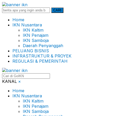
Search
CARI
for:
Home
IKN Nusantara
IKN Kaltim
IKN Penajam
IKN Samboja
Daerah Penyanggah
PELUANG BISNIS
INFRASTRUKTUR & PROYEK
REGULASI & PEMERINTAH
KANAL
×
Home
IKN Nusantara
IKN Kaltim
IKN Penajam
IKN Samboja