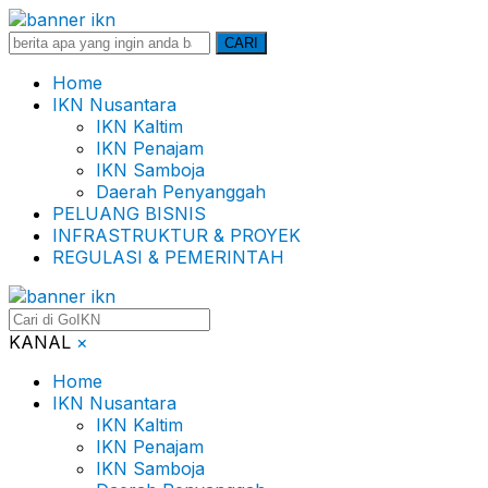
Search
CARI
for:
Home
IKN Nusantara
IKN Kaltim
IKN Penajam
IKN Samboja
Daerah Penyanggah
PELUANG BISNIS
INFRASTRUKTUR & PROYEK
REGULASI & PEMERINTAH
KANAL
×
Home
IKN Nusantara
IKN Kaltim
IKN Penajam
IKN Samboja