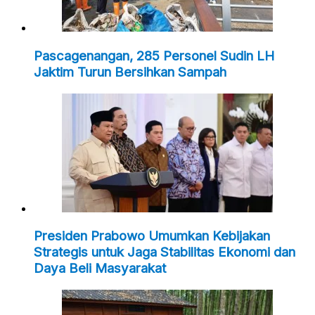
Pascagenangan, 285 Personel Sudin LH
Jaktim Turun Bersihkan Sampah
Presiden Prabowo Umumkan Kebijakan
Strategis untuk Jaga Stabilitas Ekonomi dan
Daya Beli Masyarakat