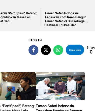
ran “PartiSpasi”, Batang:
Taman Safari Indonesia
ghidupkan Masa Lalu
Tegaskan Komitmen Bangun
at Seni
Taman Safari di IKN sebagai
Destinasi Edukasi dan
Rekreasi
BAGIKAN
Share
Copy Link
0
“PartiSpasi”, Batang:
Taman Safari Indonesia
upkan Masa Lalu
Tegaskan Komitmen Bangun