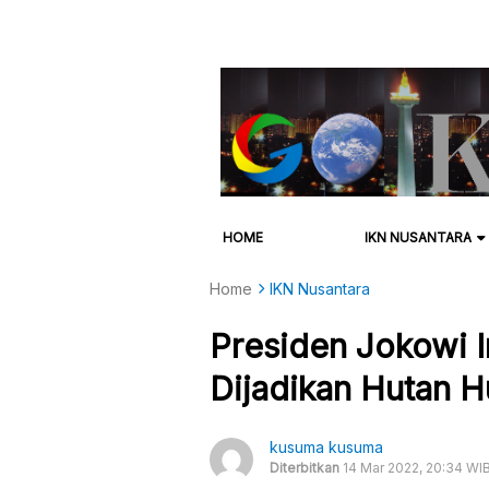
HOME
IKN NUSANTARA
Home
IKN Nusantara
Presiden Jokowi I
Dijadikan Hutan H
kusuma kusuma
Diterbitkan
14 Mar 2022, 20:34 WI