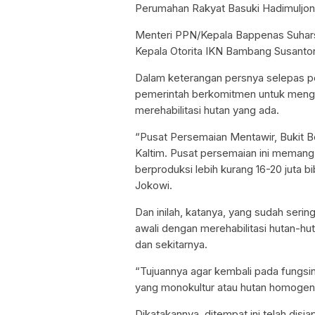
Perumahan Rakyat Basuki Hadimuljon
Menteri PPN/Kepala Bappenas Suhars
Kepala Otorita IKN Bambang Susanton
Dalam keterangan persnya selepas p
pemerintah berkomitmen untuk meng
merehabilitasi hutan yang ada.
“Pusat Persemaian Mentawir, Bukit B
Kaltim. Pusat persemaian ini memang b
berproduksi lebih kurang 16-20 juta b
Jokowi.
Dan inilah, katanya, yang sudah ser
awali dengan merehabilitasi hutan-h
dan sekitarnya.
“Tujuannya agar kembali pada fungsin
yang monokultur atau hutan homogen
Dikatakannya, ditempat ini telah disia