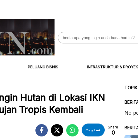
Search
for:
PELUANG BISNIS
INFRASTRUKTUR & PROYEK
TOPIK
ngin Hutan di Lokasi IKN
BERIT
ujan Tropis Kembali
No po
Share
BERIT
Copy Link
0
B