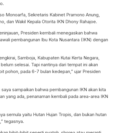
o.
o Monoarfa, Sekretaris Kabinet Pramono Anung,
o, dan Wakil Kepala Otorita IKN Dhony Rahajoe.
eninjauan, Presiden kembali menegaskan bahwa
awali pembangunan Ibu Kota Nusantara (IKN) dengan
engkirai, Samboja, Kabupaten Kutai Kerta Negara,
elum selesai. Tapi nantinya dari tempat ini akan
ibit pohon, pada 6-7 bulan kedepan,” ujar Presiden
ing saya sampaikan bahwa pembangunan IKN akan kita
utan yang ada, penanaman kembali pada area-area IKN
ya semula yaitu Hutan Hujan Tropis, dan bukan hutan
,” tegasnya.
pkan bibit-bibit seperti nyatoh, shorea atau meranti,