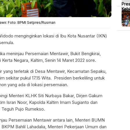
Pre
Kebi
Jaga
Daya
awir. Foto: BPMI Setpres/Rusman
idodo menginginkan lokasi di Ibu Kota Nusantar (IKN)
 semula.
tika meninjau Persemaian Mentawir, Bukit Bengkirai,
Kerta Negara, Kaltim, Senin 14 Maret 2022 sore.
r yang terletak di Desa Mentawir, Kecamatan Sepaku,
 sekitar pukul 17.15 Wita. Presiden berkeliling untuk
ohon yang ada di lokasi persemaian.
ingi Menteri KLHK Siti Nurbaya Bakar, Dirjen Gakum
tim Isran Noor, Kapolda Kaltim Imam Sugianto dan
 Teguh Pujo Rumekso.
ninjau Persemaian Mentawir antara lain, Menteri BUMN
la BKPM Bahlil Lahadalia, Menteri Pekerjaan Umum dan