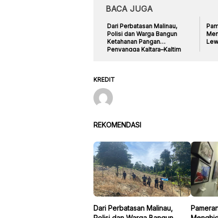
BACA JUGA
Dari Perbatasan Malinau,
Pame
Polisi dan Warga Bangun
Men
Ketahanan Pangan
Lew
Penyangga Kaltara–Kaltim
KREDIT
REKOMENDASI
Dari Perbatasan Malinau,
Pameran 
Polisi dan Warga Bangun
Menghid