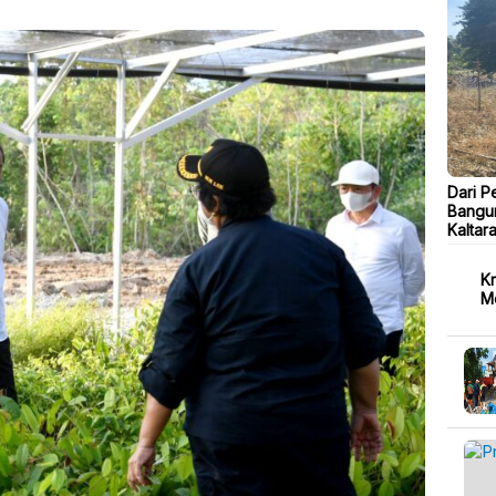
Dari P
Bangu
Kaltar
Kr
M