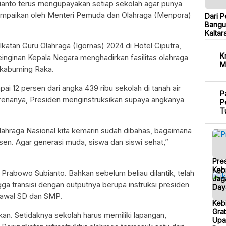
anto terus mengupayakan setiap sekolah agar punya
isampaikan oleh Menteri Pemuda dan Olahraga (Menpora)
Dari P
Bangu
Kaltar
atan Guru Olahraga (Igornas) 2024 di Hotel Ciputra,
K
inginan Kepala Negara menghadirkan fasilitas olahraga
M
akabuming Raka.
pai 12 persen dari angka 439 ribu sekolah di tanah air
P
karenanya, Presiden menginstruksikan supaya angkanya
P
T
lahraga Nasional kita kemarin sudah dibahas, bagaimana
sen. Agar generasi muda, siswa dan siswi sehat,”
Pre
Kebi
Prabowo Subianto. Bahkan sebelum beliau dilantik, telah
Jag
ngga transisi dengan outputnya berupa instruksi presiden
Day
 awal SD dan SMP.
Keb
Grat
an. Setidaknya sekolah harus memiliki lapangan,
Upa