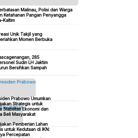
erbatasan Malinau, Polisi dan Warga
n Ketahanan Pangan Penyangga
a–Kaltim
reasi Unik Takjil yang
eriahkan Momen Berbuka
ascagenangan, 285
ersonel Sudin LH Jaktim
urun Bersihkan Sampah
siden Prabowo Umumkan
jakan Strategis untuk
a Stabilitas Ekonomi dan
a Beli Masyarakat
ijakan Pemberian Lahan
is untuk Kedutaan di IKN:
ya Percepatan