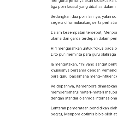
mengenai jenisnya akan didiskusikan.
tiga poin krusial yang dibahas dalam r
Sedangkan dua poin lainnya, yakni so
segera diformulasikan, serta perhati
Dalam kesempatan tersebut, Menpor
utama dan garda terdepan dalam pem
RI 1 mengarahkan untuk fokus pada pe
Dito pun meminta para guru olahraga
Ia mengatakan, “Ini yang sangat pen
khususnya bersama dengan Kemendi
para guru, bagaimana meng-influence
Ke depannya, Kemenpora diharapkan d
memperbaharui materi-materi maupun
dengan standar olahraga internasiona
Lantaran pemerataan pendidikan olahr
begitu, Menpora optimis bibit-bibit 