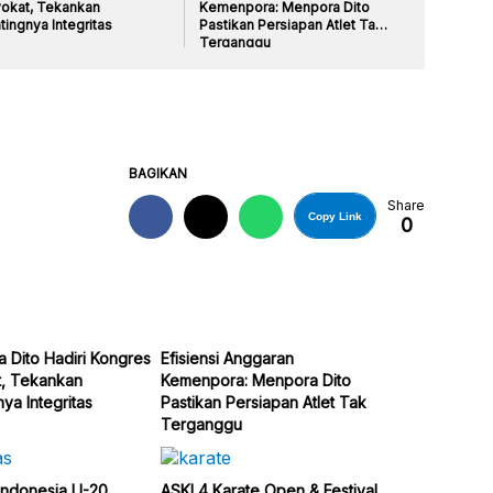
okat, Tekankan
Kemenpora: Menpora Dito
tingnya Integritas
Pastikan Persiapan Atlet Tak
Terganggu
BAGIKAN
Share
Copy Link
0
 Dito Hadiri Kongres
Efisiensi Anggaran
, Tekankan
Kemenpora: Menpora Dito
ya Integritas
Pastikan Persiapan Atlet Tak
Terganggu
Indonesia U-20
ASKI 4 Karate Open & Festival