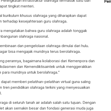
 Peningkatan infrastruktur olahraga termasuk satu dari
Pem
apat tingkat menteri.
al kurikulum khusus olahraga yang diharapkan dapat
an terhadap kesejahteraan guru olahraga.
a mengatakan bahwa guru olahraga adalah tonggak
bangunan olahraga nasional.
mbinaan dan pengelolaan olahraga dimulai dari hulu.
 agar bisa mengajak muridnya terus berolahraga.
ting perannya, bagaimana kolaborasi dari Kemenpora dan
kdasmen dan Kemendiktisaintek untuk menggerakkan
 para muridnya untuk berolahraga.”
apat memberi pelatihan-pelatihan virtual guna saling
 tren pendidikan olahraga terkini yang menyesuaikan
l.
aga di seluruh tanah air adalah salah satu tujuan. Dengan
atlet akan semakin besar dan fondasi generasi muda juga