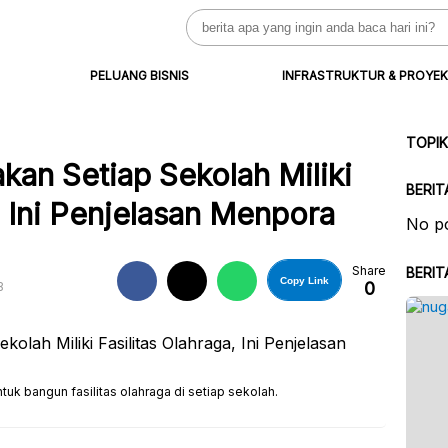
Search
for:
PELUANG BISNIS
INFRASTRUKTUR & PROYEK
TOPI
an Setiap Sekolah Miliki
BERIT
, Ini Penjelasan Menpora
No po
Share
BERIT
Copy Link
0
B
k bangun fasilitas olahraga di setiap sekolah.