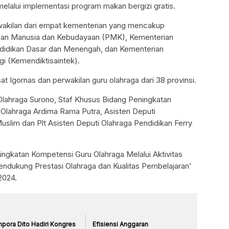
melalui implementasi program makan bergizi gratis.
perwakilan dari empat kementerian yang mencakup
nan Manusia dan Kebudayaan (PMK), Kementerian
ndidikan Dasar dan Menengah, dan Kementerian
gi (Kemendiktisaintek).
sat Igornas dan perwakilan guru olahraga dari 38 provinsi.
Olahraga Surono, Staf Khusus Bidang Peningkatan
Olahraga Ardima Rama Putra, Asisten Deputi
uslim dan Plt Asisten Deputi Olahraga Pendidikan Ferry
ngkatan Kompetensi Guru Olahraga Melalui Aktivitas
dukung Prestasi Olahraga dan Kualitas Pembelajaran’
2024.
pora Dito Hadiri Kongres
Efisiensi Anggaran