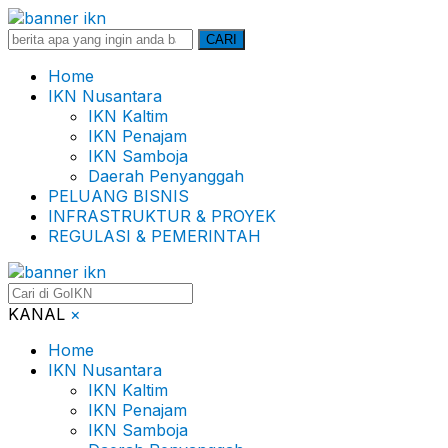
Search
CARI
for:
Home
IKN Nusantara
IKN Kaltim
IKN Penajam
IKN Samboja
Daerah Penyanggah
PELUANG BISNIS
INFRASTRUKTUR & PROYEK
REGULASI & PEMERINTAH
KANAL
×
Home
IKN Nusantara
IKN Kaltim
IKN Penajam
IKN Samboja