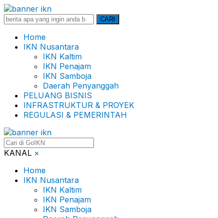
Search
CARI
for:
Home
IKN Nusantara
IKN Kaltim
IKN Penajam
IKN Samboja
Daerah Penyanggah
PELUANG BISNIS
INFRASTRUKTUR & PROYEK
REGULASI & PEMERINTAH
KANAL
×
Home
IKN Nusantara
IKN Kaltim
IKN Penajam
IKN Samboja