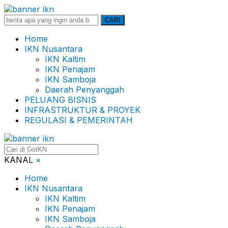
Search
CARI
for:
Home
IKN Nusantara
IKN Kaltim
IKN Penajam
IKN Samboja
Daerah Penyanggah
PELUANG BISNIS
INFRASTRUKTUR & PROYEK
REGULASI & PEMERINTAH
KANAL
×
Home
IKN Nusantara
IKN Kaltim
IKN Penajam
IKN Samboja