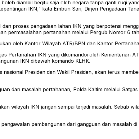
oleh diambil begitu saja oleh negara tanpa ganti rugi yang 
kepentingan IKN,” kata Embun Sari, Dirjen Pengadaan T
IKN dan proses pengadaan lahan IKN yang berpotensi mengg
olaan permasalahan pertanahan melalui Pergub Nomor 6 ta
ilakukan oleh Kantor Wilayah ATR/BPN dan Kantor Pertanaha
tgas Pertanahan IKN yang dikomandoi oleh Kementerian AT
bangunan IKN dibawah komando KLHK.
s nasional Presiden dan Wakil Presiden, akan terus memb
guan dan masalah pertahanan, Polda Kaltim melalui Satga
 wilayah IKN jangan sampai terjadi masalah. Sebab wilay
n pengawalan pembangunan dari gangguan dan masalah di 